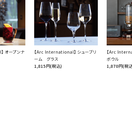
favorite
favorite
nal】 オープンナ
【Arc International】 シューブリ
【Arc Inter
ーム グラス
ボウル
1,815円(税込)
1,870円(税込