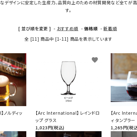
新なデザインに安定した生産力、品質向上のための材質開発など全てが
す。
[ 並び順を変更 ]
-
おすすめ順
-
価格順
-
新着順
全 [11] 商品中 [1-11] 商品を表示しています
favorite
favorite
nal】ノルディッ
【Arc International】 レインドロ
【Arc Inter
ップ グラス
ィ タンブラー
1,023円(税込)
1,265円(税込