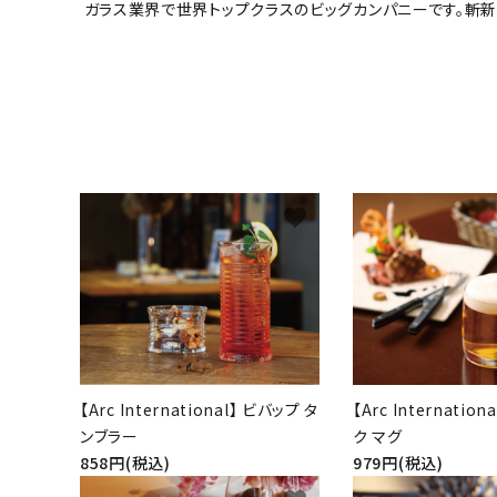
ガラス業界で世界トップクラスのビッグカンパニーです。斬
ブランドから探す
価格から探す
ご利用ガイド
プライバシーポリシー
favorite
特定商取引法について
お問い合わせ
【Arc International】 ビバップ タ
【Arc Internatio
ンブラー
ク マグ
858円(税込)
979円(税込)