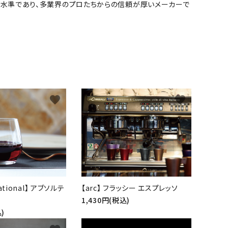
高水準であり、多業界のプロたちからの信頼が厚いメーカーで
favorite
favorite
national】 アブソルテ
【arc】 フラッシー エスプレッソ
1,430円(税込)
)