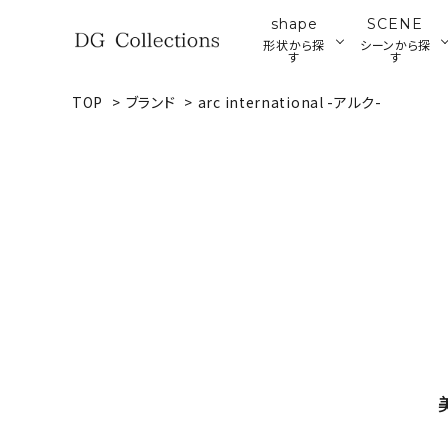
shape
SCENE
形状から探
シーンから探
す
す
TOP
>
ブランド
>
arc international -アルク-
search
プレート
ブ
ア
ウッドプレート・ボード
ACCOUNT MENU
ようこそ ゲスト 様
meeting_room
person
ログイン
新規会員登録
形状から探す
シーンから探す
テイストから探す