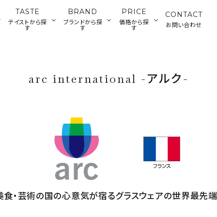
TASTE
BRAND
PRICE
CONTACT
テイストから探
ブランドから探
価格から探
お問い合わせ
す
す
す
ランチウェ
カトラリー・雑貨
ジャパニーズ
ティータイムウ
グラス・デカンタ
500～2,000円
2
アメリカン
ディナーウェア
arc international -アルク-
ウェア
ェア
円
バーツール
美食・芸術の国の心意気が宿るグラスウェアの世界最先端