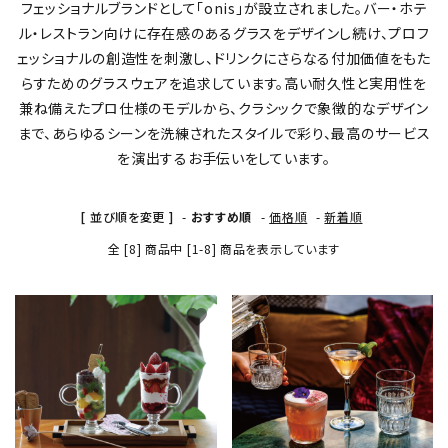
フェッショナルブランドとして「onis」が設立されました。バー・ホテ
ル・レストラン向けに存在感のあるグラスをデザインし続け、プロフ
価格から探す
ェッショナルの創造性を刺激し、ドリンクにさらなる付加価値をもた
らすためのグラスウェアを追求しています。高い耐久性と実用性を
ご利用ガイド
兼ね備えたプロ仕様のモデルから、クラシックで象徴的なデザイン
まで、あらゆるシーンを洗練されたスタイルで彩り、最高のサービス
プライバシーポリシー
を演出するお手伝いをしています。
特定商取引法について
[ 並び順を変更 ]
-
おすすめ順
-
価格順
-
新着順
全 [8] 商品中 [1-8] 商品を表示しています
お問い合わせ
favorite
favorite