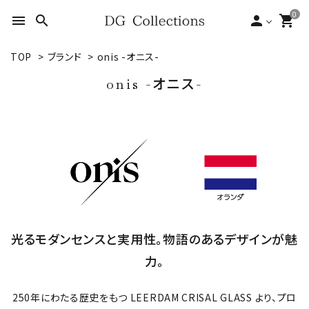
0
menu
search
person
shopping_cart
TOP
>
ブランド
>
onis -オニス-
search
onis -オニス-
ACCOUNT MENU
ようこそ ゲスト 様
meeting_room
person
ログイン
新規会員登録
形状から探す
光るモダンセンスと実用性。物語のあるデザインが魅
シーンから探す
力。
テイストから探す
250年にわたる歴史をもつ LEERDAM CRISAL GLASS より、プロ
ブランドから探す