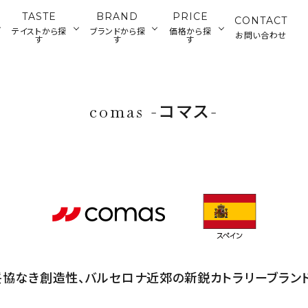
TASTE
BRAND
PRICE
CONTACT
テイストから探
ブランドから探
価格から探
お問い合わせ
す
す
す
ランチウェ
カトラリー・雑貨
ジャパニーズ
ティータイムウ
グラス・デカンタ
500～2,000円
2
アメリカン
ディナーウェア
comas -コマス-
ウェア
ェア
円
バーツール
妥協なき創造性、バルセロナ近郊の新鋭カトラリーブランド