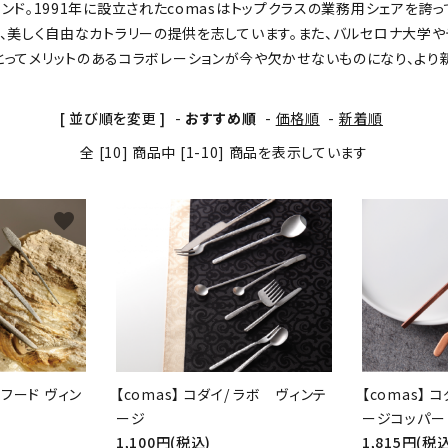
ド。1991年に設立されたcomasはトップクラスの業務用シェアを誇
、美しく自由なカトラリーの提供を志しています。また、バルセロナ大学
にとってメリットのあるコラボレーションが今や欠かせないものになり、より
[ 並び順を変更 ]
-
おすすめ順
-
価格順
-
新着順
全 [10] 商品中 [1-10] 商品を表示しています
favorite
favorite
ーフード ヴィン
【comas】 コダイ/ ラボ ヴィンテ
【comas】
ージ
ージコッパー
1,100円(税込)
1,815円(税込