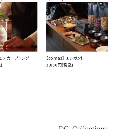
favorite
favorite
シェフ カーブトング
【comas】 エレガント
)
3,630円(税込)