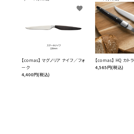
favorite
【comas】 マグノリア ナイフ／フォ
【comas】 HQ カト
ーク
4,565円(税込)
4,400円(税込)
キーワード