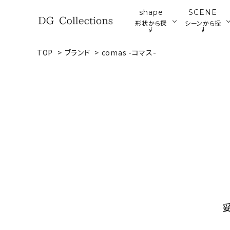
shape
SCENE
形状から探
シーンから探
す
す
TOP
>
ブランド
>
comas -コマス-
search
プレート
ブ
ア
ウッドプレート・ボード
ACCOUNT MENU
ようこそ ゲスト 様
meeting_room
person
ログイン
新規会員登録
形状から探す
シーンから探す
テイストから探す