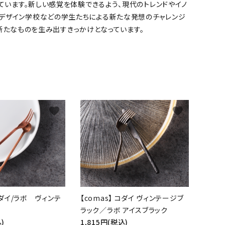
っています。新しい感覚を体験できるよう、現代のトレンドやイノ
やデザイン学校などの学生たちによる新たな発想のチャレンジ
新たなものを生み出すきっかけとなっています。
favorite
favorite
 コダイ/ラボ ヴィンテ
【comas】 コダイ ヴィンテージブ
ラック／ラボ アイスブラック
)
1,815円(税込)