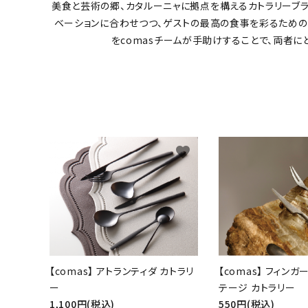
美食と芸術の郷、カタルーニャに拠点を構えるカトラリーブラン
ブランドから探す
ベーションに合わせつつ、ゲストの最高の食事を彩るための
をcomasチームが手助けすることで、両者
価格から探す
ご利用ガイド
プライバシーポリシー
favorite
特定商取引法について
お問い合わせ
【comas】 アトランティダ カトラリ
【comas】 フィンガ
ー
テージ カトラリー
1,100円(税込)
550円(税込)