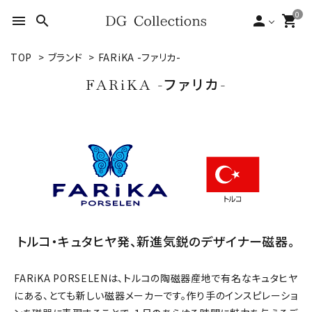
0
menu
search
person
shopping_cart
TOP
>
ブランド
>
FARiKA -ファリカ-
search
FARiKA -ファリカ-
ACCOUNT MENU
ようこそ ゲスト 様
meeting_room
person
ログイン
新規会員登録
形状から探す
トルコ・キュタヒヤ発、新進気鋭のデザイナー磁器。
シーンから探す
テイストから探す
FARiKA PORSELENは、トルコの陶磁器産地で有名なキュタヒヤ
にある、とても新しい磁器メーカーです。作り手のインスピレーショ
ブランドから探す