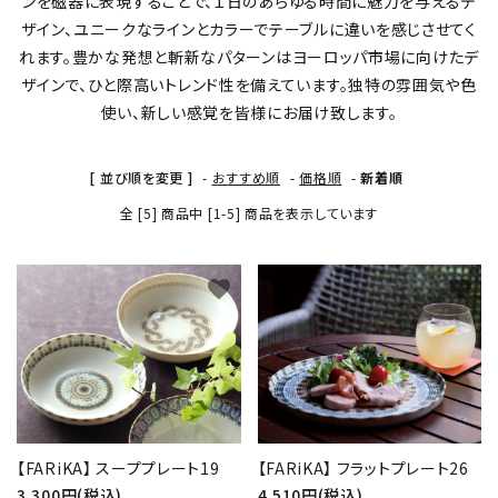
ンを磁器に表現することで、１日のあらゆる時間に魅力を与えるデ
ザイン、ユニークなラインとカラーでテーブルに違いを感じさせてく
価格から探す
れます。豊かな発想と斬新なパターンはヨーロッパ市場に向けたデ
ザインで、ひと際高いトレンド性を備えています。独特の雰囲気や色
ご利用ガイド
使い、新しい感覚を皆様にお届け致します。
プライバシーポリシー
[ 並び順を変更 ]
-
おすすめ順
-
価格順
-
新着順
全 [5] 商品中 [1-5] 商品を表示しています
特定商取引法について
お問い合わせ
favorite
favorite
【FARiKA】 スーププレート19
【FARiKA】 フラットプレート26
3,300円(税込)
4,510円(税込)