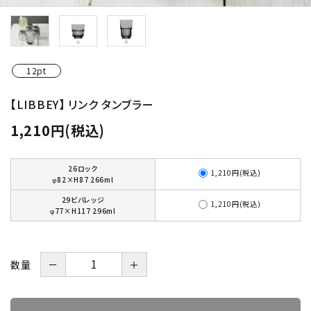
価格から探す
ご利用ガイド
12pt
【LIBBEY】 リンク タンブラー
プライバシーポリシー
1,210円(税込)
特定商取引法について
26ロック
1,210円(税込)
お問い合わせ
φ82×H87 266ml
29ビバレッジ
1,210円(税込)
φ77×H117 296ml
数量
－
＋