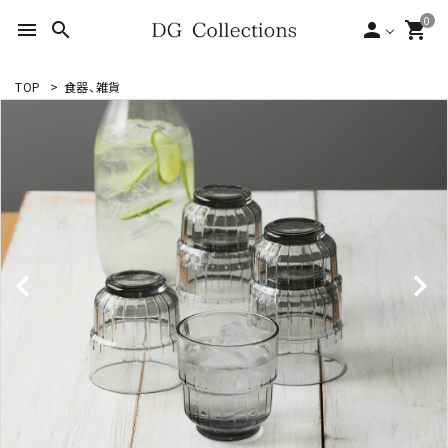
0
menu
search
person
shopping_cart
TOP
>
食器、雑貨
search
ACCOUNT MENU
ようこそ ゲスト 様
meeting_room
person
ログイン
新規会員登録
形状から探す
シーンから探す
テイストから探す
ブランドから探す