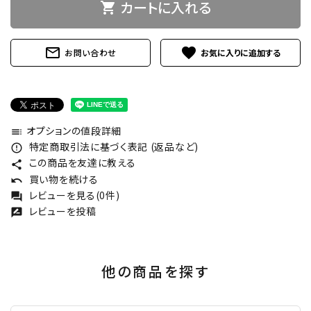
カートに入れる
shopping_cart
mail_outline
favorite
お問い合わせ
オプションの値段詳細
toc
特定商取引法に基づく表記 (返品など)
error_outline
この商品を友達に教える
share
買い物を続ける
undo
レビューを見る(0件)
forum
レビューを投稿
rate_review
他の商品を探す