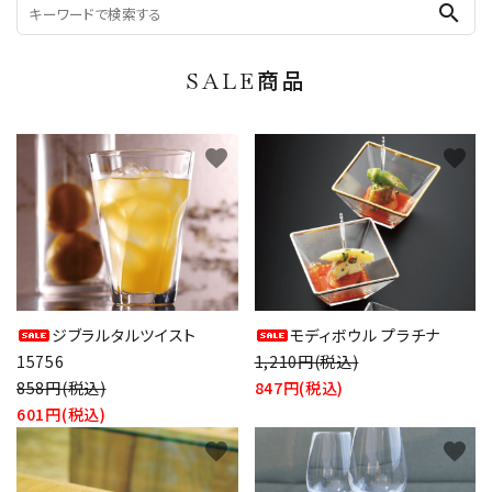
search
SALE商品
favorite
favorite
ジブラルタルツイスト
モディボウル プラチナ
15756
1,210円(税込)
858円(税込)
847円(税込)
601円(税込)
favorite
favorite