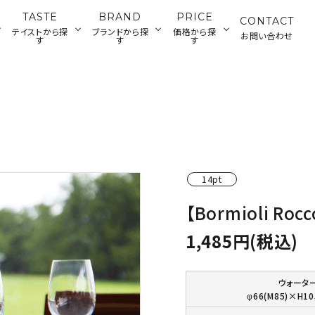
TASTE
BRAND
PRICE
CONTACT
テイストから探
ブランドから探
価格から探
お問い合わせ
す
す
す
ランチウェ
カトラリー・雑貨
ジャパニーズ
ティータイムウ
グラス・デカンタ
500～2,000円
2
アメリカン
ディナーウェア
ウェア
ェア
円
バーツール
14pt
【Bormioli R
1,485円(税込)
ウォータ
φ66(M85)×H10