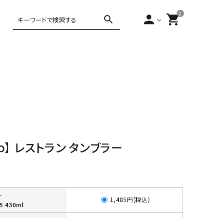
0
person
shopping_cart
search
,000円～5,000
ティー・コーヒー
アジアンテイ
5,000円～
10,000円以上
バータイム
ヨーロピアン
スト
10,000円
occo】 レストラン タンブラー
ー
1,485円(税込)
5 430ml