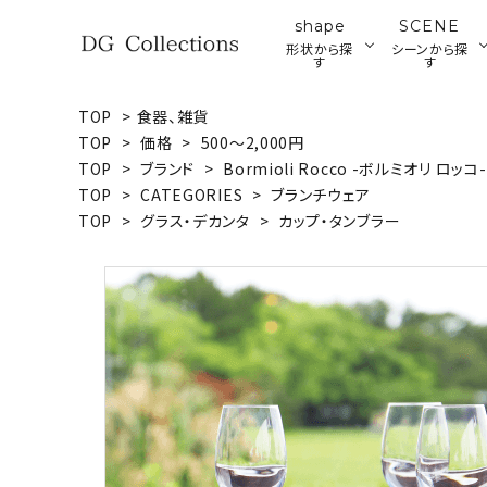
shape
SCENE
形状から探
シーンから探
す
す
TOP
>
食器、雑貨
search
TOP
>
価格
>
500～2,000円
プレート
ブ
TOP
>
ブランド
>
Bormioli Rocco -ボルミオリ ロッコ-
ア
TOP
>
CATEGORIES
>
ブランチウェア
ウッドプレート・ボード
ACCOUNT MENU
TOP
>
グラス・デカンタ
>
カップ・タンブラー
ようこそ ゲスト 様
meeting_room
person
ログイン
新規会員登録
形状から探す
シーンから探す
テイストから探す