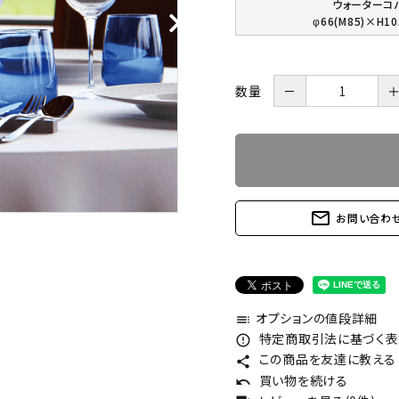
ウォーターコ
φ66(M85)×H10
数量
－
mail_outline
お問い合わ
オプションの値段詳細
toc
特定商取引法に基づく表記
error_outline
この商品を友達に教える
share
買い物を続ける
undo