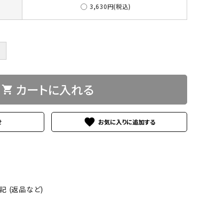
3,630円(税込)
＋
カートに入れる
shopping_cart
favorite
せ
 (返品など)