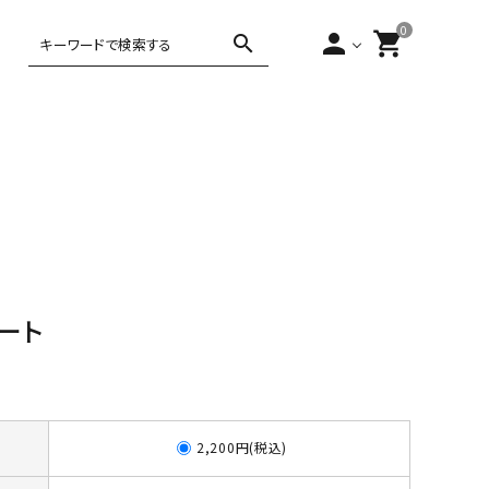
0
person
shopping_cart
search
,000円～5,000
ティー・コーヒー
アジアンテイ
5,000円～
10,000円以上
バータイム
ヨーロピアン
スト
10,000円
レート
2,200円(税込)