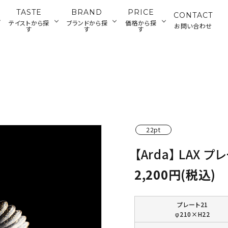
TASTE
BRAND
PRICE
CONTACT
テイストから探
ブランドから探
価格から探
お問い合わせ
す
す
す
ランチウェ
カトラリー・雑貨
ジャパニーズ
ティータイムウ
グラス・デカンタ
500～2,000円
2
アメリカン
ディナーウェア
ウェア
ェア
円
バーツール
22pt
【Arda】 LAX プ
2,200円(税込)
プレート21
φ210×H22