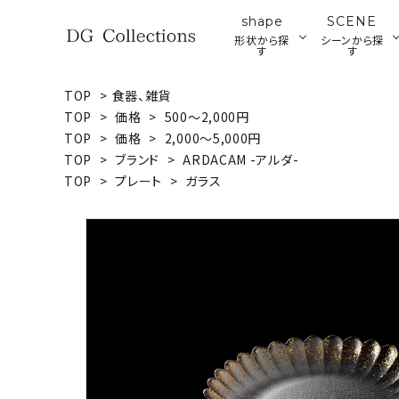
shape
SCENE
形状から探
シーンから探
す
す
TOP
>
食器、雑貨
search
TOP
>
価格
>
500～2,000円
プレート
ブ
TOP
>
価格
>
2,000～5,000円
ア
TOP
>
ブランド
>
ARDACAM -アルダ-
ウッドプレート・ボード
ACCOUNT MENU
TOP
>
プレート
>
ガラス
ようこそ ゲスト 様
meeting_room
person
ログイン
新規会員登録
形状から探す
シーンから探す
テイストから探す