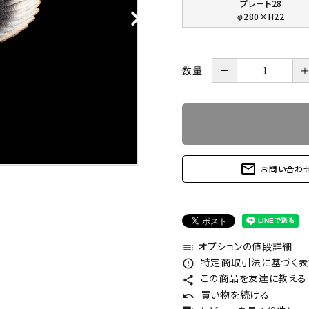
プレート28
φ280×H22
数量
－
mail_outline
お問い合わ
オプションの値段詳細
toc
特定商取引法に基づく表記
error_outline
この商品を友達に教える
share
買い物を続ける
undo