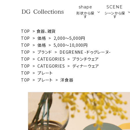
shape
SCENE
形状から探
シーンから探
す
す
TOP
>
食器、雑貨
search
TOP
>
価格
>
2,000～5,000円
プレート
ブ
TOP
>
価格
>
5,000～10,000円
ア
TOP
>
ブランド
>
DEGRENNE -ドゥグレーヌ-
ウッドプレート・ボード
ACCOUNT MENU
TOP
>
CATEGORIES
>
ブランチウェア
ようこそ ゲスト 様
TOP
>
CATEGORIES
>
ディナーウェア
TOP
>
プレート
meeting_room
person
ログイン
新規会員登録
TOP
>
プレート
>
洋食器
形状から探す
シーンから探す
テイストから探す