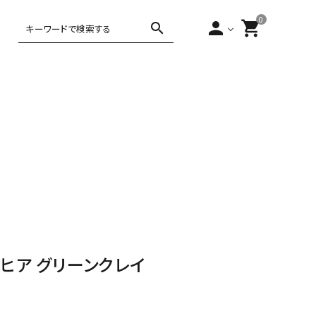
0
person
shopping_cart
search
,000円～5,000
ティー・コーヒー
アジアンテイ
5,000円～
10,000円以上
バータイム
ヨーロピアン
スト
10,000円
 バヒア グリーンクレイ