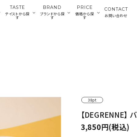
TASTE
BRAND
PRICE
CONTACT
テイストから探
ブランドから探
価格から探
お問い合わせ
す
す
す
ランチウェ
カトラリー・雑貨
ジャパニーズ
ティータイムウ
グラス・デカンタ
500～2,000円
2
アメリカン
ディナーウェア
ウェア
ェア
円
バーツール
38pt
【DEGRENNE】
3,850円(税込)