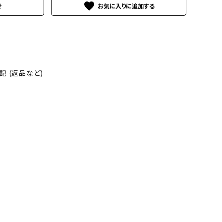
favorite
せ
 (返品など)