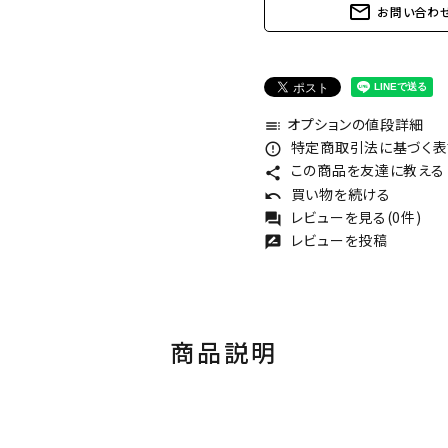
mail_outline
お問い合わ
オプションの値段詳細
toc
特定商取引法に基づく表記
error_outline
この商品を友達に教える
share
買い物を続ける
undo
レビューを見る(0件)
forum
レビューを投稿
rate_review
商品説明