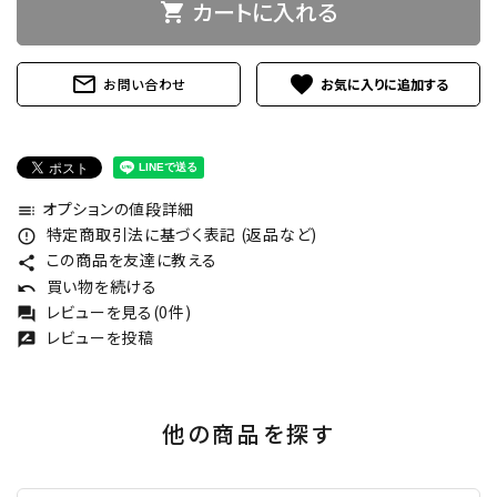
カートに入れる
shopping_cart
mail_outline
favorite
お問い合わせ
オプションの値段詳細
toc
特定商取引法に基づく表記 (返品など)
error_outline
この商品を友達に教える
share
買い物を続ける
undo
レビューを見る(0件)
forum
レビューを投稿
rate_review
他の商品を探す