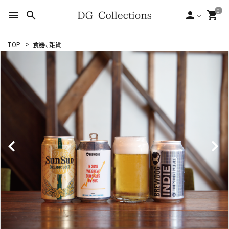
0
menu
search
person
shopping_cart
TOP
>
食器、雑貨
search
ACCOUNT MENU
ようこそ ゲスト 様
meeting_room
person
ログイン
新規会員登録
形状から探す
シーンから探す
テイストから探す
ブランドから探す