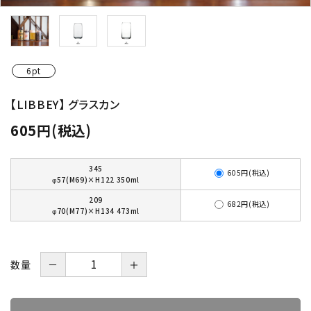
価格から探す
ご利用ガイド
6pt
【LIBBEY】 グラスカン
プライバシーポリシー
605円(税込)
特定商取引法について
345
605円(税込)
お問い合わせ
φ57(M69)×H122 350ml
209
682円(税込)
φ70(M77)×H134 473ml
数量
－
＋