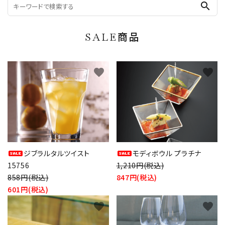
search
SALE商品
favorite
favorite
ジブラルタルツイスト
モディボウル プラチナ
15756
1,210円(税込)
858円(税込)
847円(税込)
601円(税込)
favorite
favorite