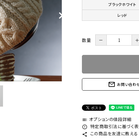
ブラックホワイト
レッド
数量
－
mail_outline
お問い合わ
オプションの値段詳細
toc
特定商取引法に基づく表記
error_outline
この商品を友達に教える
share