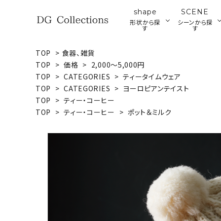
shape
SCENE
形状から探
シーンから探
す
す
TOP
>
食器、雑貨
search
TOP
>
価格
>
2,000～5,000円
プレート
ブ
TOP
>
CATEGORIES
>
ティータイムウェア
ア
TOP
>
CATEGORIES
>
ヨーロピアンテイスト
ウッドプレート・ボード
ACCOUNT MENU
TOP
>
ティー・コーヒー
ようこそ ゲスト 様
TOP
>
ティー・コーヒー
>
ポット＆ミルク
meeting_room
person
ログイン
新規会員登録
形状から探す
シーンから探す
テイストから探す