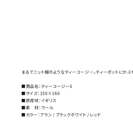
まるでニット帽のようなティーコージー。ティーポットにかぶ
■商品名：ティーコージーS
■サイズ：150×160
■原産地：イギリス
■素 材：ウール
■カラー：アラン / ブラックホワイト / レッド