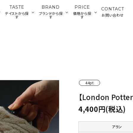
TASTE
BRAND
PRICE
CONTACT
テイストから探
ブランドから探
価格から探
お問い合わせ
す
す
す
ランチウェ
カトラリー・雑貨
ジャパニーズ
ティータイムウ
グラス・デカンタ
500～2,000円
2
アメリカン
ディナーウェア
ウェア
ェア
円
バーツール
44pt
【London Pot
4,400円(税込)
アラン