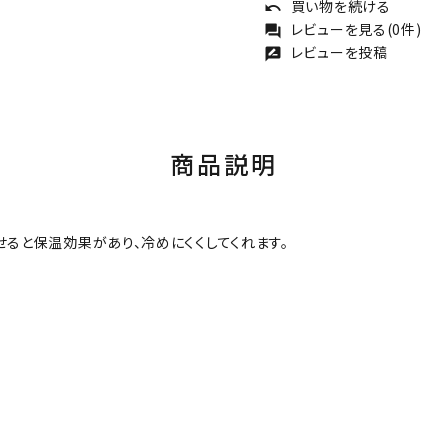
買い物を続ける
undo
レビューを見る(0件)
forum
レビューを投稿
rate_review
商品説明
せると保温効果があり、冷めにくくしてくれます。