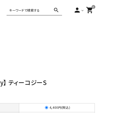
0
person
shopping_cart
search
,000円～5,000
ティー・コーヒー
アジアンテイ
5,000円～
10,000円以上
バータイム
ヨーロピアン
スト
10,000円
tery】 ティーコジーS
4,400円(税込)