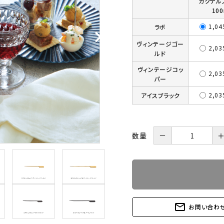
カクテル
10
1,0
ラボ
ヴィンテージゴー
2,0
ルド
ヴィンテージコッ
2,0
パー
2,0
アイスブラック
数量
－
mail_outline
お問い合わ