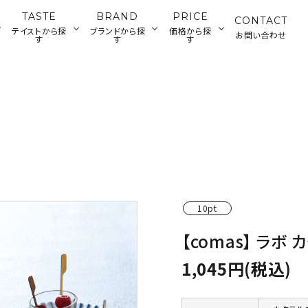
TASTE
BRAND
PRICE
CONTACT
テイストから探
ブランドから探
価格から探
お問い合わせ
す
す
す
ランチウェ
カトラリー・雑貨
ジャパニーズ
ティータイムウ
グラス・デカンタ
500～2,000円
2
アメリカン
ディナーウェア
ウェア
ェア
円
バーツール
10pt
【comas】 ラボ
1,045円(税込)