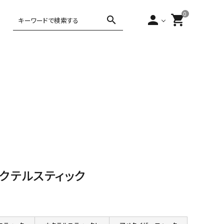
0
person
shopping_cart
search
,000円～5,000
ティー・コーヒー
アジアンテイ
5,000円～
10,000円以上
バータイム
ヨーロピアン
スト
10,000円
 カクテルスティック