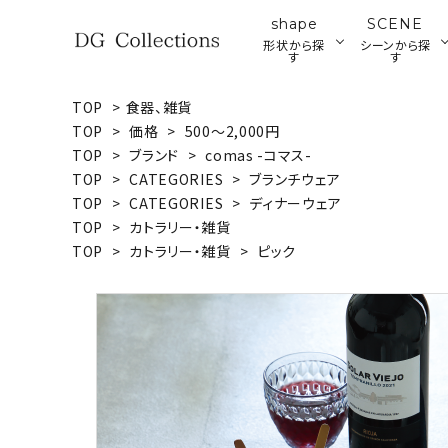
shape
SCENE
形状から探
シーンから探
す
す
TOP
>
食器、雑貨
search
TOP
>
価格
>
500～2,000円
プレート
ブ
TOP
>
ブランド
>
comas -コマス-
ア
TOP
>
CATEGORIES
>
ブランチウェア
ウッドプレート・ボード
ACCOUNT MENU
TOP
>
CATEGORIES
>
ディナーウェア
ようこそ ゲスト 様
TOP
>
カトラリー・雑貨
TOP
>
カトラリー・雑貨
>
ピック
meeting_room
person
ログイン
新規会員登録
形状から探す
シーンから探す
テイストから探す