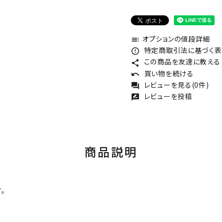
オプションの値段詳細
toc
特定商取引法に基づく表記
error_outline
この商品を友達に教える
share
買い物を続ける
undo
レビューを見る(0件)
forum
レビューを投稿
rate_review
商品説明
。