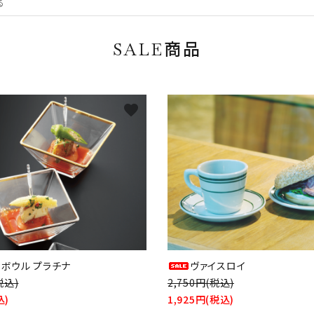
SALE商品
favorite
ィボウル プラチナ
ヴァイスロイ
税込)
2,750円(税込)
込)
1,925円(税込)