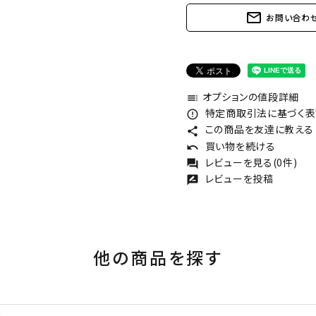
mail_outline
お問い合わ
オプションの値段詳細
toc
特定商取引法に基づく表記
error_outline
この商品を友達に教える
share
買い物を続ける
undo
レビューを見る(0件)
forum
レビューを投稿
rate_review
他の商品を探す