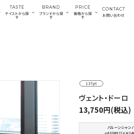
TASTE
BRAND
PRICE
CONTACT
テイストから探
ブランドから探
価格から探
お問い合わせ
す
す
す
ランチウェ
カトラリー・雑貨
ジャパニーズ
ティータイムウ
グラス・デカンタ
500～2,000円
2
アメリカン
ディナーウェア
ウェア
ェア
円
バーツール
137pt
ヴェント・ドーロ
13,750円(税込)
バルーンシャン
φ63(M92)×H24