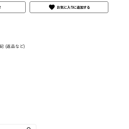
favorite
せ
 (返品など)