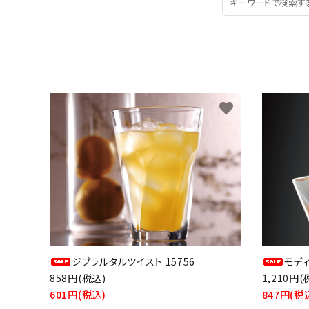
favorite
ジブラルタルツイスト 15756
モデ
858円(税込)
1,210円(
601円(税込)
847円(税