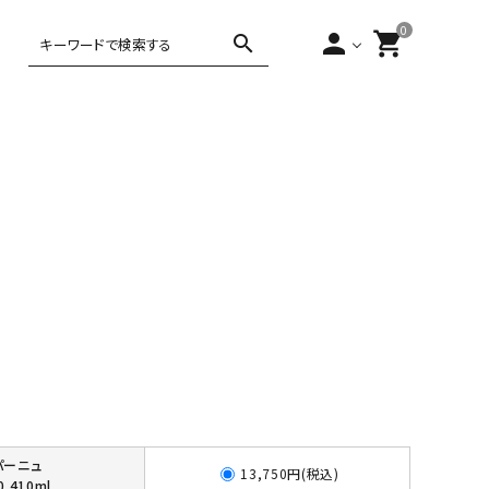
0
person
shopping_cart
search
,000円～5,000
ティー・コーヒー
アジアンテイ
5,000円～
10,000円以上
バータイム
ヨーロピアン
スト
10,000円
パーニュ
13,750円(税込)
0 410ml