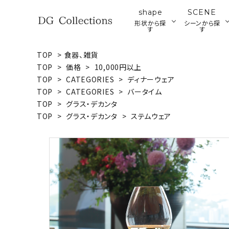
shape
SCENE
形状から探
シーンから探
す
す
TOP
>
食器、雑貨
search
TOP
>
価格
>
10,000円以上
プレート
ブ
TOP
>
CATEGORIES
>
ディナーウェア
ア
TOP
>
CATEGORIES
>
バータイム
ウッドプレート・ボード
ACCOUNT MENU
TOP
>
グラス・デカンタ
ようこそ ゲスト 様
TOP
>
グラス・デカンタ
>
ステムウェア
meeting_room
person
ログイン
新規会員登録
形状から探す
シーンから探す
テイストから探す