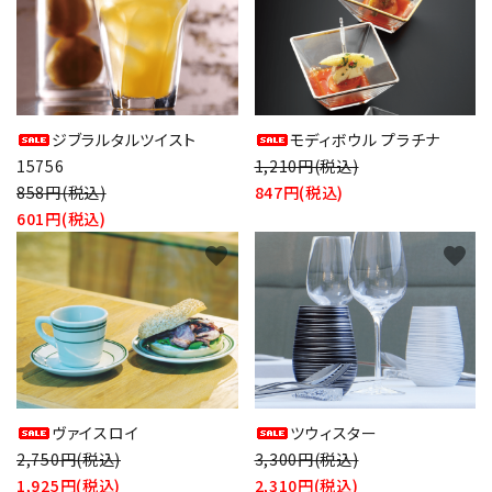
ジブラルタルツイスト
モディボウル プラチナ
15756
1,210円(税込)
858円(税込)
847円(税込)
601円(税込)
favorite
favorite
ヴァイスロイ
ツウィスター
2,750円(税込)
3,300円(税込)
1,925円(税込)
2,310円(税込)