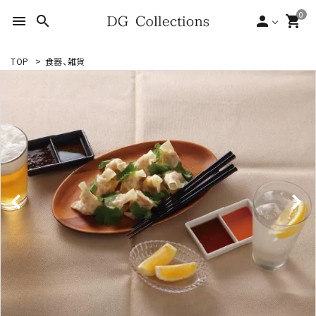
0
menu
search
person
shopping_cart
TOP
>
食器、雑貨
search
ACCOUNT MENU
ようこそ ゲスト 様
meeting_room
person
ログイン
新規会員登録
形状から探す
シーンから探す
テイストから探す
ブランドから探す