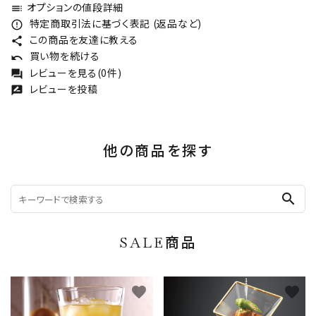
オプションの値段詳細
toc
特定商取引法に基づく表記 (返品など)
error_outline
この商品を友達に教える
share
買い物を続ける
undo
レビューを見る(0件)
forum
レビューを投稿
rate_review
他の商品を探す
search
SALE商品
favorite
favorite