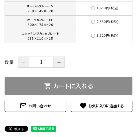
オーバルプレートＭ
1,650円(税込)
250×145×H20
オーバルプレートＬ
2,530円(税込)
300×175×H20
スタッキングカフェプレート
1,320円(税込)
185×110×H15
数量
－
＋
カートに入れる
shopping_cart
mail_outline
favorite
お問い合わせ