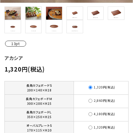
価格から探す
ご利用ガイド
13pt
プライバシーポリシー
アカシア
特定商取引法について
1,320円(税込)
お問い合わせ
長角カフェボードＳ
1,320円(税込)
200×140×H18
長角カフェボードＭ
2,860円(税込)
300×200×H25
長角カフェボードＬ
4,180円(税込)
350×250×H25
オーバルプレートＳ
1,320円(税込)
170×115×H20